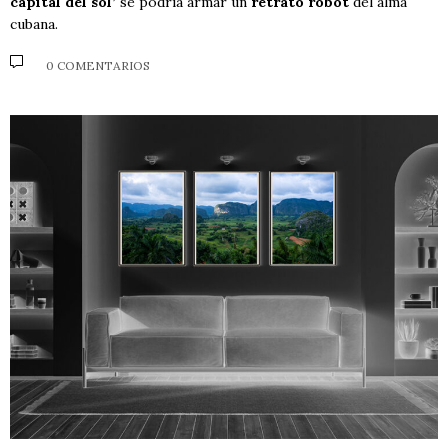
capital del sol’
se podría armar un
retrato robot
del alma
cubana.
0 COMENTARIOS