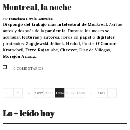
Montreal, la noche
Por
Francisco García González
Dispongo del trabajo más intelectual de Montreal
. Así fue
antes y después de la
pandemia
. Durante los meses se
acumulan
lecturas
y
autores
, libros en
papel
o
digitales
pirateados:
Zagajewski
, Jelinek,
Hrabal
, Ponte,
O’Connor
,
Kratochvil,
Ferro Rojas
, Abe,
Cheever
, Díaz de Villegas,
Morejón Arnaiz…
0 COMENTARIOS
…
…
←
→
1
1.092
1.093
1.094
1.095
1.096
1.617
Lo + leído hoy