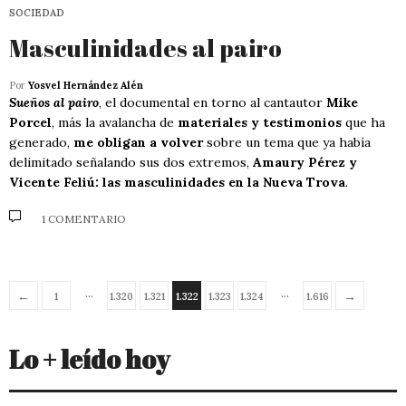
SOCIEDAD
Masculinidades al pairo
Por
Yosvel Hernández Alén
Sueños al pairo
, el documental en torno al cantautor
Mike
Porcel
, más la avalancha de
materiales y testimonios
que ha
generado,
me obligan a volver
sobre un tema que ya había
delimitado señalando sus dos extremos,
Amaury Pérez y
Vicente Feliú: las masculinidades en la Nueva Trova
.
1 COMENTARIO
…
…
←
→
1
1.320
1.321
1.322
1.323
1.324
1.616
Lo + leído hoy