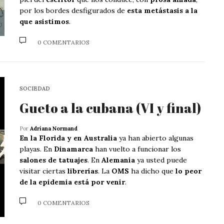
por los bordes desfigurados de
esta metástasis a la
que asistimos
.
0 COMENTARIOS
SOCIEDAD
Gueto a la cubana (VI y final)
Por
Adriana Normand
En la Florida y en Australia
ya han abierto algunas
playas. En
Dinamarca
han vuelto a funcionar los
salones de tatuajes
. En
Alemania
ya usted puede
visitar ciertas
librerías
. La
OMS
ha dicho que
lo peor
de la epidemia está por venir
.
0 COMENTARIOS