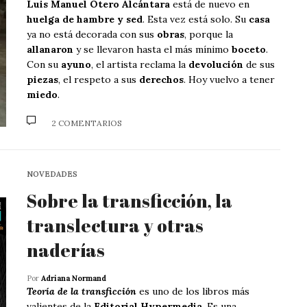
Luis Manuel Otero Alcántara
está de nuevo en
huelga de hambre y sed
. Esta vez está solo. Su
casa
ya no está decorada con sus
obras
, porque la
allanaron
y se llevaron hasta el más mínimo
boceto
.
Con su
ayuno
, el artista reclama la
devolución
de sus
piezas
, el respeto a sus
derechos
. Hoy vuelvo a tener
miedo
.
2 COMENTARIOS
NOVEDADES
Sobre la transficción, la
translectura y otras
naderías
Por
Adriana Normand
Teoría de la transficción
es uno de los libros más
valientes de la
Editorial Hypermedia
. Es una