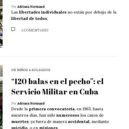
Por
Adriana Normand
Las
libertades individuales
no están por debajo de la
libertad de todos
.
1 COMENTARIO
DE NIÑOS A SOLDADOS
“120 balas en el pecho”: el
Servicio Militar en Cuba
Por
Adriana Normand
Desde la
primera convocatoria
, en 1963, hasta
nuestros días, han sido
numerosos
los casos de
muertes
, ya fuera de manera
accidental
, mediante
suicidio
, o en
misiones
.