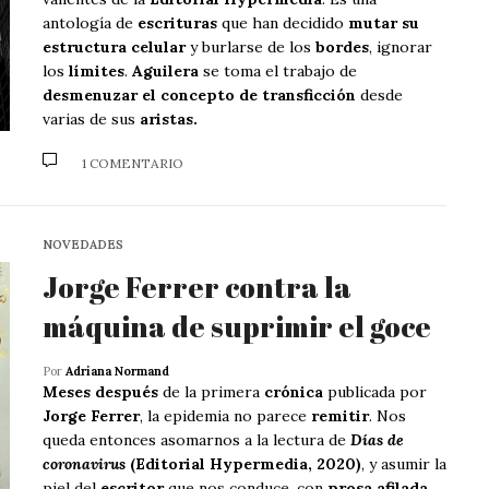
antología de
escrituras
que han decidido
mutar su
estructura celular
y burlarse de los
bordes
, ignorar
los
límites
.
Aguilera
se toma el trabajo de
desmenuzar el concepto de transficción
desde
varias de sus
aristas.
1 COMENTARIO
NOVEDADES
Jorge Ferrer contra la
máquina de suprimir el goce
Por
Adriana Normand
Meses después
de la primera
crónica
publicada por
Jorge Ferrer
, la epidemia no parece
remitir
. Nos
queda entonces asomarnos a la lectura de
Días de
coronavirus
(Editorial Hypermedia, 2020)
, y asumir la
piel del
escritor
que nos conduce, con
prosa afilada
,