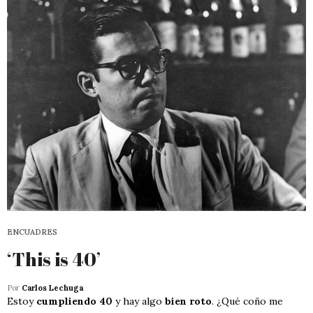
ENCUADRES
‘This is 40’
Por
Carlos Lechuga
Estoy
cumpliendo 40
y hay algo
bien roto
. ¿Qué coño me