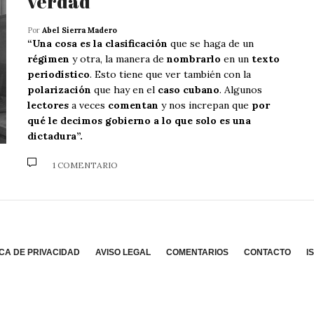
verdad”
Por
Abel Sierra Madero
“Una cosa es la clasificación
que se haga de un
régimen
y otra, la manera de
nombrarlo
en un
texto
periodístico
. Esto tiene que ver también con la
polarización
que hay en el
caso cubano
. Algunos
lectores
a veces
comentan
y nos increpan que
por
qué le decimos gobierno a lo que solo es una
dictadura”.
1 COMENTARIO
ICA DE PRIVACIDAD
AVISO LEGAL
COMENTARIOS
CONTACTO
I