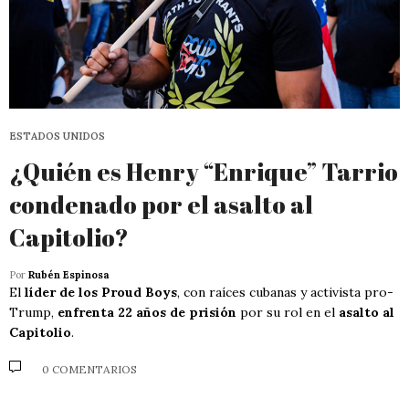
ESTADOS UNIDOS
¿Quién es Henry “Enrique” Tarrio
condenado por el asalto al
Capitolio?
Por
Rubén Espinosa
El
líder de los Proud Boys
, con raíces cubanas y activista pro-
Trump,
enfrenta 22 años de prisión
por su rol en el
asalto al
Capitolio
.
0 COMENTARIOS