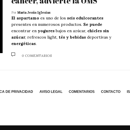
cáncer, advierte la OMS
Por
María Jesús Iglesias
El aspartamo
es uno de los
seis edulcorantes
presentes en numerosos productos.
Se puede
encontrar en
yogures
bajos en azúcar,
chicles sin
azúcar
, refrescos light,
tés y bebidas
deportivas y
energéticas
.
0 COMENTARIOS
ICA DE PRIVACIDAD
AVISO LEGAL
COMENTARIOS
CONTACTO
I