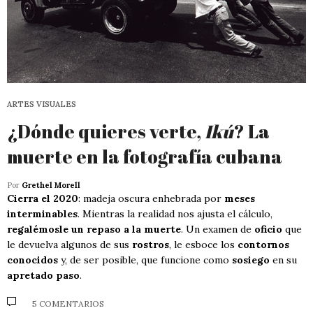
ARTES VISUALES
¿Dónde quieres verte,
Ikú
? La
muerte en la fotografía cubana
Por
Grethel Morell
Cierra el 2020
: madeja oscura enhebrada por
meses
interminables
. Mientras la realidad nos ajusta el cálculo,
regalémosle un repaso a la muerte
. Un examen de
oficio
que
le devuelva algunos de sus
rostros
, le esboce los
contornos
conocidos
y, de ser posible, que funcione como
sosiego
en su
apretado paso
.
5 COMENTARIOS