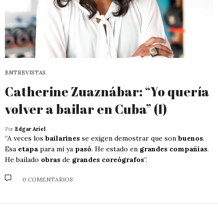
ENTREVISTAS
Catherine Zuaznábar: “Yo quería
volver a bailar en Cuba” (I)
Por
Edgar Ariel
“A veces los
bailarines
se exigen demostrar que son
buenos
.
Esa
etapa
para mí ya
pasó
. He estado en
grandes compañías
.
He bailado
obras
de
grandes coreógrafos
”.
0 COMENTARIOS