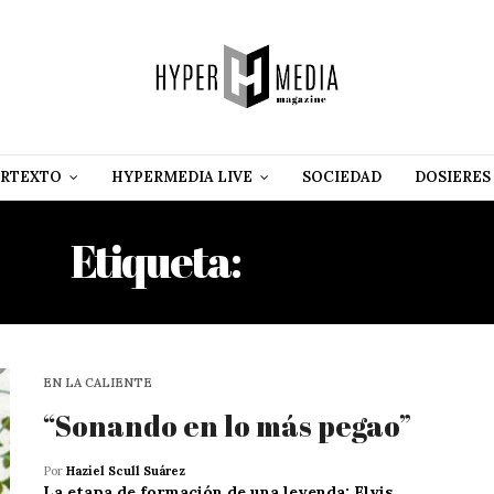
RTEXTO
HYPERMEDIA LIVE
SOCIEDAD
DOSIERES
Etiqueta:
BLAD MC
EN LA CALIENTE
“Sonando en lo más pegao”
Por
Haziel Scull Suárez
La etapa de formación de una leyenda: Elvis