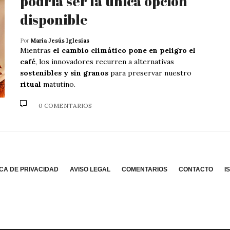
podría ser la única opción
disponible
Por
María Jesús Iglesias
Mientras
el cambio climático pone en peligro el
café
, los innovadores recurren a alternativas
sostenibles y sin granos
para preservar nuestro
ritual
matutino.
0 COMENTARIOS
ICA DE PRIVACIDAD
AVISO LEGAL
COMENTARIOS
CONTACTO
I