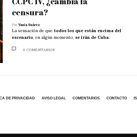
CCPC IV, ¿cambia la
censura?
Por
Yania Suárez
La sensación de que
todos los que están encima del
escenario
, en algún momento,
se irán de Cuba
.
0 COMENTARIOS
ICA DE PRIVACIDAD
AVISO LEGAL
COMENTARIOS
CONTACTO
I