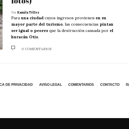
fotos)
Por
Kamila Téllez
Para
una ciudad
cuyos ingresos provienen
en su
mayor parte del turismo
, las consecuencias
pintan
ser igual o peores
que la destrucción causada por
el
huracán Otis
.
0 COMENTARIOS
ICA DE PRIVACIDAD
AVISO LEGAL
COMENTARIOS
CONTACTO
I