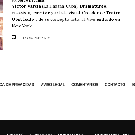
Por
Jorge De Armas
Víctor Varela
(La Habana, Cuba).
Dramaturgo
,
ensayista,
escritor
y artista visual. Creador de
Teatro
Obstáculo
y de su concepto actoral. Vive
exiliado
en
New York.
1 COMENTARIO
ICA DE PRIVACIDAD
AVISO LEGAL
COMENTARIOS
CONTACTO
I