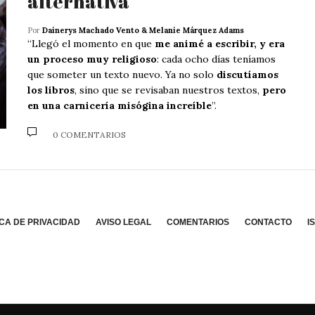
alternativa”
Por
Dainerys Machado Vento & Melanie Márquez Adams
“Llegó el momento en que
me animé a escribir, y era
un proceso muy religioso
: cada ocho días teníamos
que someter un texto nuevo. Ya no solo
discutíamos
los libros
, sino que se revisaban nuestros textos,
pero
en una carnicería misógina increíble
”.
0 COMENTARIOS
ICA DE PRIVACIDAD
AVISO LEGAL
COMENTARIOS
CONTACTO
I