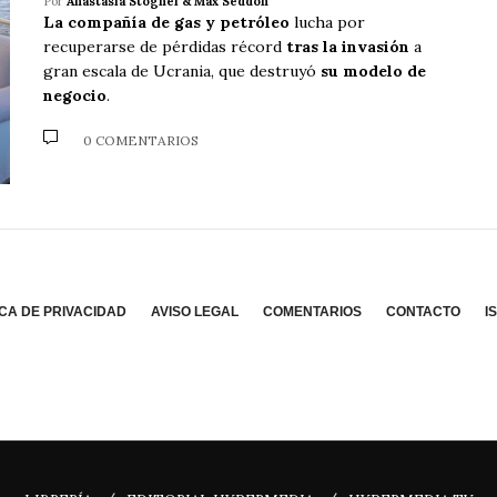
Por
Anastasia Stognei & Max Seddon
La compañía de gas y petróleo
lucha por
recuperarse de pérdidas récord
tras la invasión
a
gran escala de Ucrania, que destruyó
su modelo de
negocio
.
0 COMENTARIOS
ICA DE PRIVACIDAD
AVISO LEGAL
COMENTARIOS
CONTACTO
I