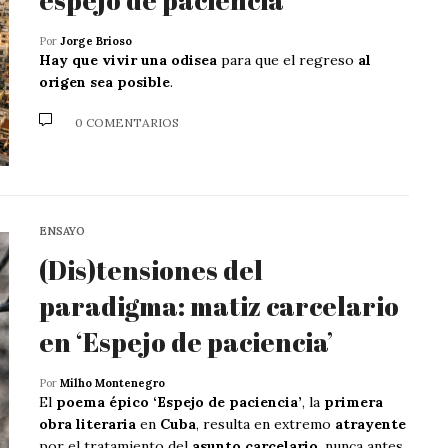
Por
Jorge Brioso
Hay que vivir una odisea
para que el regreso
al
origen sea posible
.
0 COMENTARIOS
ENSAYO
(Dis)tensiones del
paradigma: matiz carcelario
en ‘Espejo de paciencia’
Por
Milho Montenegro
El
poema épico ‘Espejo de paciencia’
, la
primera
obra literaria
en
Cuba
, resulta en extremo
atrayente
por el tratamiento del
asunto carcelario
, nunca antes