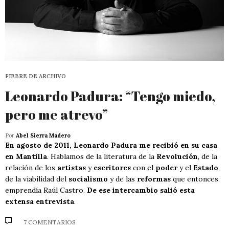
FIEBRE DE ARCHIVO
Leonardo Padura: “Tengo miedo,
pero me atrevo”
Por
Abel Sierra Madero
En agosto de 2011, Leonardo Padura me recibió en su casa
en Mantilla
. Hablamos de la literatura de la
Revolución
, de la
relación de los
artistas
y
escritores
con el
poder
y el
Estado
,
de la viabilidad del
socialismo
y de las
reformas
que entonces
emprendía Raúl Castro.
De ese intercambio salió esta
extensa entrevista
.
7 COMENTARIOS