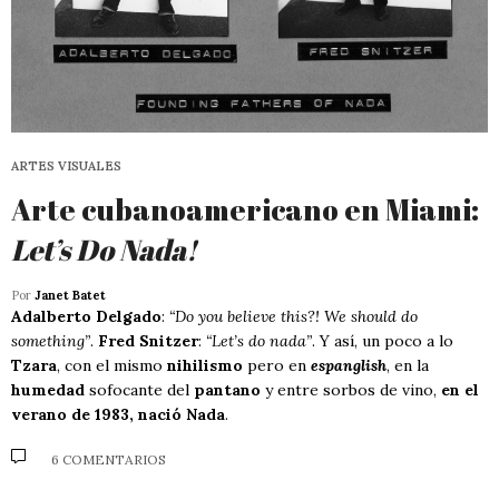
ARTES VISUALES
Arte cubanoamericano en Miami:
Let’s Do Nada!
Por
Janet Batet
Adalberto Delgado
:
“Do you believe this?! We should do
something”
.
Fred Snitzer
:
“Let’s do nada”
. Y así, un poco a lo
Tzara
, con el mismo
nihilismo
pero en
espanglish
, en la
humedad
sofocante del
pantano
y entre sorbos de vino,
en el
verano de 1983, nació Nada
.
6 COMENTARIOS