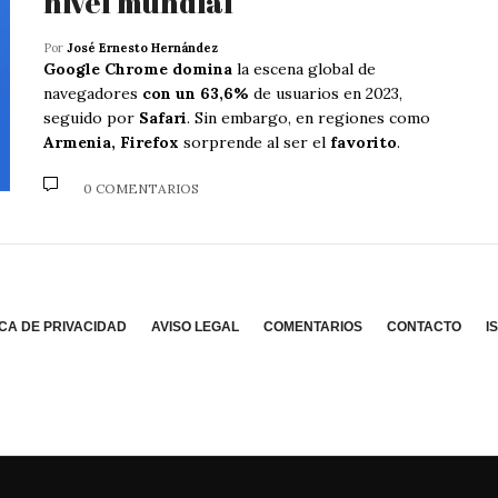
nivel mundial
Por
José Ernesto Hernández
Google Chrome domina
la escena global de
navegadores
con un 63,6%
de usuarios en 2023,
seguido por
Safari
. Sin embargo, en regiones como
Armenia, Firefox
sorprende al ser el
favorito
.
0 COMENTARIOS
ICA DE PRIVACIDAD
AVISO LEGAL
COMENTARIOS
CONTACTO
I