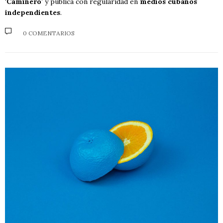
‘
Caminero
’ y publica con regularidad en
medios cubanos
independientes
.
0 COMENTARIOS