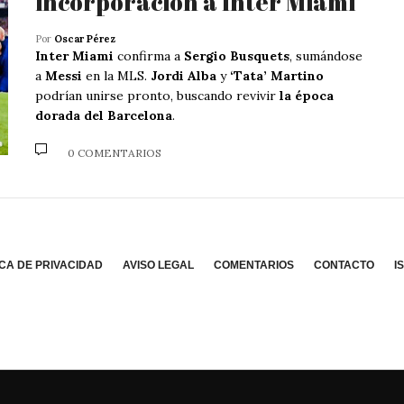
incorporación a Inter Miami
Por
Oscar Pérez
Inter Miami
confirma a
Sergio Busquets
, sumándose
a
Messi
en la MLS.
Jordi Alba
y
‘Tata’ Martino
podrían unirse pronto, buscando revivir
la época
dorada del Barcelona
.
0 COMENTARIOS
ICA DE PRIVACIDAD
AVISO LEGAL
COMENTARIOS
CONTACTO
I