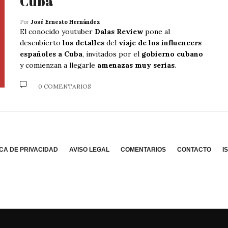
Cuba
Por
José Ernesto Hernández
El conocido youtuber
Dalas Review
pone al
descubierto
los detalles
del
viaje de los influencers
españoles a Cuba
, invitados por el
gobierno cubano
y comienzan a llegarle
amenazas muy serias
.
0 COMENTARIOS
ICA DE PRIVACIDAD
AVISO LEGAL
COMENTARIOS
CONTACTO
I