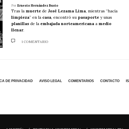
Por
Ernesto Hernández Busto
Tras la
muerte
de
José Lezama Lima
, mientras “hacía
limpieza
” en la
casa
, encontró su
pasaporte
y unas
planillas
de la
embajada norteamericana
a
medio
llenar
.
1 COMENTARIO
ICA DE PRIVACIDAD
AVISO LEGAL
COMENTARIOS
CONTACTO
I