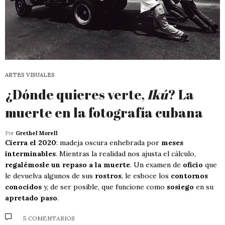
ARTES VISUALES
¿Dónde quieres verte,
Ikú
? La
muerte en la fotografía cubana
Por
Grethel Morell
Cierra el 2020
: madeja oscura enhebrada por
meses
interminables
. Mientras la realidad nos ajusta el cálculo,
regalémosle un repaso a la muerte
. Un examen de
oficio
que
le devuelva algunos de sus
rostros
, le esboce los
contornos
conocidos
y, de ser posible, que funcione como
sosiego
en su
apretado paso
.
5 COMENTARIOS