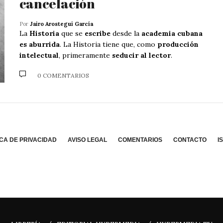
cancelación
Por
Jairo Arostegui García
La
Historia
que se
escribe
desde la
academia cubana
es aburrida
. La Historia tiene que, como
producción
intelectual
, primeramente
seducir al lector
.
0 COMENTARIOS
ICA DE PRIVACIDAD
AVISO LEGAL
COMENTARIOS
CONTACTO
I