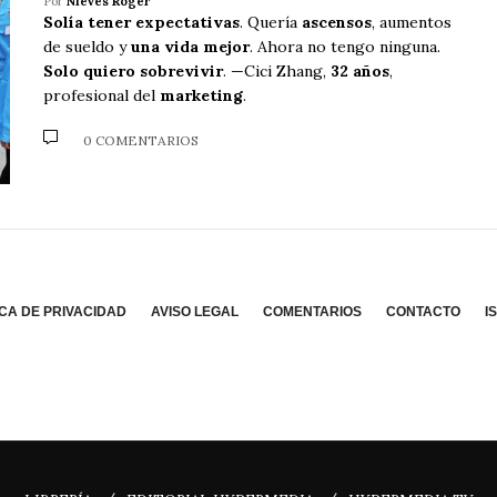
Por
Nieves Roger
Solía tener expectativas
. Quería
ascensos
, aumentos
de sueldo y
una vida mejor
. Ahora no tengo ninguna.
Solo quiero sobrevivir
. —Cici Zhang,
32 años
,
profesional del
marketing
.
0 COMENTARIOS
ICA DE PRIVACIDAD
AVISO LEGAL
COMENTARIOS
CONTACTO
I