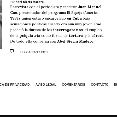
Por
Abel Sierra Madero
Entrevista con el periodista y escritor
Juan Manuel
Cao
, presentador del programa
El Espejo
(América
TeVé), quien estuvo encarcelado
en Cuba
bajo
acusaciones políticas cuando era aún muy joven.
Cao
padeció la dureza de los
interrogatorios
, el empleo
de la
psiquiatría
como forma de
tortura
, y la
cárcel
.
De todo ello conversa con
Abel Sierra Madero
.
23 COMENTARIOS
ICA DE PRIVACIDAD
AVISO LEGAL
COMENTARIOS
CONTACTO
I