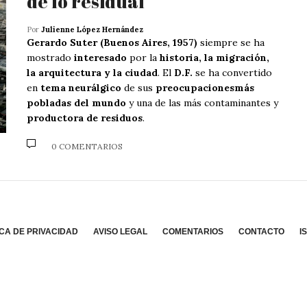
de lo residual
Por
Julienne López Hernández
Gerardo Suter (Buenos Aires, 1957)
siempre se ha
mostrado
interesado
por la
historia, la migración,
la arquitectura y la ciudad
. El
D.F.
se ha convertido
en
tema neurálgico
de sus
preocupacionesmás
pobladas del mundo
y una de las más contaminantes y
productora de residuos
.
0 COMENTARIOS
ICA DE PRIVACIDAD
AVISO LEGAL
COMENTARIOS
CONTACTO
I