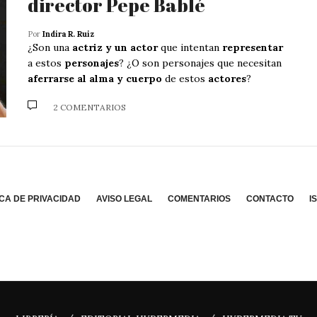
director Pepe Bablé
Por
Indira R. Ruiz
¿Son una
actriz y un actor
que intentan
representar
a estos
personajes
? ¿O son personajes que necesitan
aferrarse al alma y cuerpo
de estos
actores
?
2 COMENTARIOS
ICA DE PRIVACIDAD
AVISO LEGAL
COMENTARIOS
CONTACTO
I