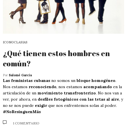
ICONOCLASIAS
¿Qué tienen estos hombres en
común?
Por
Salomé García
Las feministas cubanas
no somos un
bloque homogéneo
.
Nos estamos
reconociendo
, nos estamos
acompañando
en la
articulación de un
movimiento transfronterizo
. No nos van a
ver, por ahora, en
desfiles fotogénicos con las tetas al aire
, y
no se nos puede
exigir
que nos enfrentemos solas al poder.
#NoResinguenMás
1 COMENTARIO