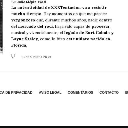
Por
Julio Llópiz-Casal
La autenticidad de XXXTentacion va a resistir
mucho tiempo
. Hay momentos en que me parece
vergonzoso
que, durante muchos años, nadie dentro
del
mercado del rock
haya sido capaz de
procesar
,
musical y vivencialmente,
el legado de Kurt Cobain y
Layne Staley
, como lo hizo
este niñato nacido en
Florida
.
3 COMENTARIOS
ICA DE PRIVACIDAD
AVISO LEGAL
COMENTARIOS
CONTACTO
I