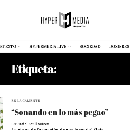
RTEXTO
HYPERMEDIA LIVE
SOCIEDAD
DOSIERES
Etiqueta:
KOLA LOKA
EN LA CALIENTE
“Sonando en lo más pegao”
Por
Haziel Scull Suárez
La etapa de formación de una leyenda: Elvis