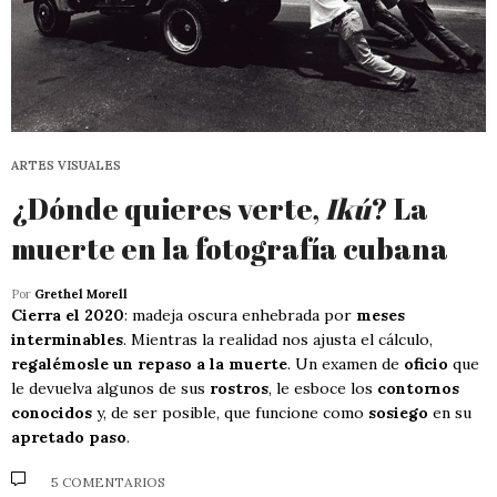
ARTES VISUALES
¿Dónde quieres verte,
Ikú
? La
muerte en la fotografía cubana
Por
Grethel Morell
Cierra el 2020
: madeja oscura enhebrada por
meses
interminables
. Mientras la realidad nos ajusta el cálculo,
regalémosle un repaso a la muerte
. Un examen de
oficio
que
le devuelva algunos de sus
rostros
, le esboce los
contornos
conocidos
y, de ser posible, que funcione como
sosiego
en su
apretado paso
.
5 COMENTARIOS