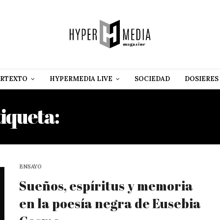
RTEXTO
HYPERMEDIA LIVE
SOCIEDAD
DOSIERES
tiqueta:
LANGSTON HUGH
ENSAYO
Sueños, espíritus y memoria
en la poesía negra de Eusebia