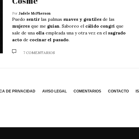
Cosme
Por
Jadele McPherson
Puedo
sentir
las palmas
suaves y gentiles
de las
mujeres
que me
guían
. Saboreo el
cálido congrí
que
sale de una
olla
empleada una y otra vez en el
sagrado
acto
de
cocinar el pasado
.
7 COMENTARIOS
ICA DE PRIVACIDAD
AVISO LEGAL
COMENTARIOS
CONTACTO
I