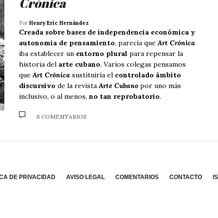
Crónica
Por
Henry Eric Hernández
Creada sobre bases de independencia económica y
autonomía de pensamiento
, parecía que
Art Crónica
iba establecer un
entorno plural
para repensar la
historia del
arte cubano
. Varios colegas pensamos
que
Art Crónica
sustituiría el
controlado ámbito
discursivo
de la revista
Arte Cubano
por uno más
inclusivo, o al menos,
no tan reprobatorio
.
8 COMENTARIOS
ICA DE PRIVACIDAD
AVISO LEGAL
COMENTARIOS
CONTACTO
I