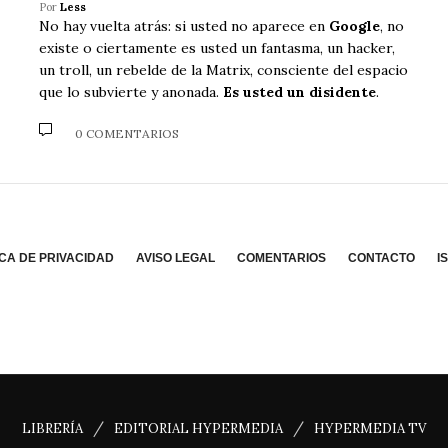
Por
Less
No hay vuelta atrás: si usted no aparece en
Google
, no
existe o ciertamente es usted un fantasma, un hacker,
un troll, un rebelde de la Matrix, consciente del espacio
que lo subvierte y anonada.
Es usted un disidente
.
0 COMENTARIOS
ICA DE PRIVACIDAD
AVISO LEGAL
COMENTARIOS
CONTACTO
I
/
/
LIBRERÍA
EDITORIAL HYPERMEDIA
HYPERMEDIA TV