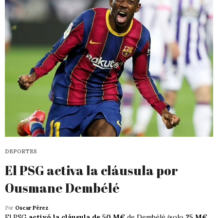
DEPORTES
El PSG activa la cláusula por
Ousmane Dembélé
Por
Oscar Pérez
El PSG
activó la cláusula de 50 M€
de Dembélé (solo
25 M€