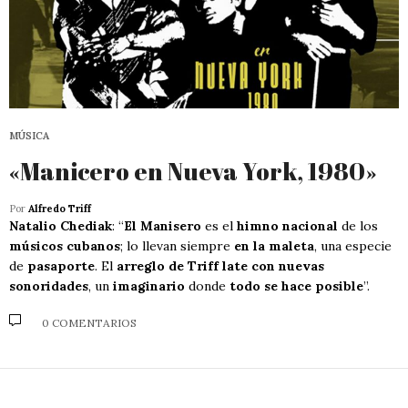
MÚSICA
«Manicero en Nueva York, 1980»
Por
Alfredo Triff
Natalio Chediak
: “
El Manisero
es el
himno nacional
de los
músicos cubanos
; lo llevan siempre
en la maleta
, una especie
de
pasaporte
. El
arreglo de Triff late con nuevas
sonoridades
, un
imaginario
donde
todo se hace posible
”.
0 COMENTARIOS