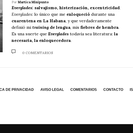
Por
Martica Minipunto
Everglades
: salvajismo, histerización, excentricidad
.
Everglades
: lo único que me
enloqueció
durante una
cuarentena en La Habana
, y que verdaderamente
definió mi
training
de lengua
, mis
fiebres de hembra
.
Es una suerte que
Everglades
todavía sea literatura:
la
necesaria, la enloquecedora
.
0 COMENTARIOS
ICA DE PRIVACIDAD
AVISO LEGAL
COMENTARIOS
CONTACTO
I