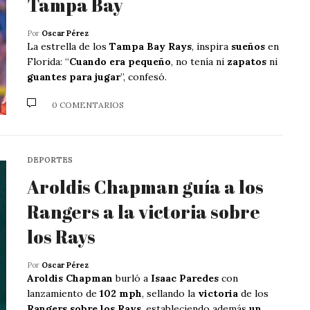
Tampa Bay
Por
Oscar Pérez
La estrella de los
Tampa Bay Rays
, inspira
sueños
en
Florida: “
Cuando era pequeño
, no tenía ni
zapatos
ni
guantes para jugar
”, confesó.
0 COMENTARIOS
DEPORTES
Aroldis Chapman guía a los
Rangers a la victoria sobre
los Rays
Por
Oscar Pérez
Aroldis Chapman
burló a
Isaac Paredes
con
lanzamiento de
102 mph
, sellando la
victoria
de los
Rangers sobre los Rays
, estableciendo además
un