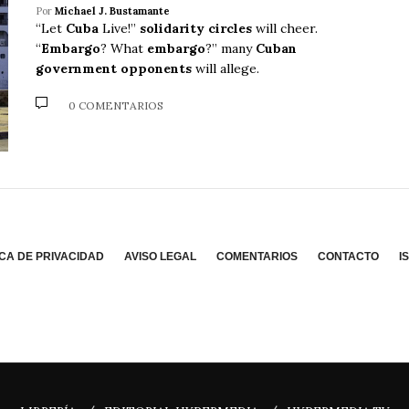
Por
Michael J. Bustamante
“Let
Cuba
Live!”
solidarity circles
will cheer.
“
Embargo
? What
embargo
?” many
Cuban
government opponents
will allege.
0 COMENTARIOS
ICA DE PRIVACIDAD
AVISO LEGAL
COMENTARIOS
CONTACTO
I