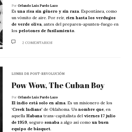
Por
Orlando Luis Pardo Lazo
Es
una risa sin género y sin raza
. Espontánea, como
un vómito de aire. Por reír,
ríen hasta los verdugos
de verde oliva
, antes del preparen-apunten-fuego en
los
pelotones de fusilamiento
.
2 COMENTARIOS
LUNES DE POST-REVOLUCIÓN
Pow Wow, The Cuban Boy
Por
Orlando Luis Pardo Lazo
El indio está solo en alma
. Es un misionero de los
‘
Creek Indians’
de Oklahoma. Un
nombre que
, en
aquella
Habana
trans-capitalista del
viernes 17 julio
de 1959
, seguro
sonaba
a algo así como
un buen
equipo de básquet
.