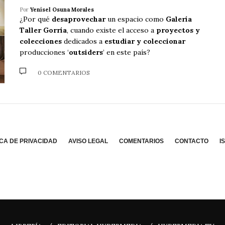
Por
Yenisel Osuna Morales
¿Por qué
desaprovechar
un espacio como
Galería
Taller Gorría
, cuando existe el acceso a
proyectos y
colecciones
dedicados a
estudiar y coleccionar
producciones ‘
outsiders
’ en este país?
0 COMENTARIOS
ICA DE PRIVACIDAD
AVISO LEGAL
COMENTARIOS
CONTACTO
I