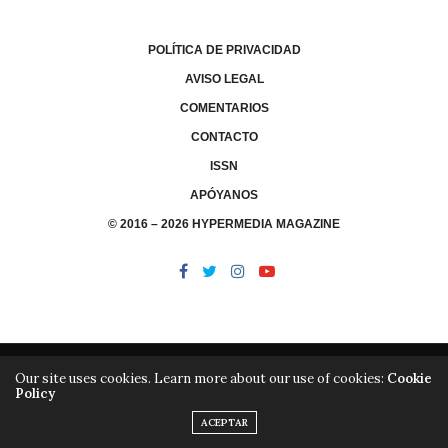
POLÍTICA DE PRIVACIDAD
AVISO LEGAL
COMENTARIOS
CONTACTO
ISSN
APÓYANOS
© 2016 – 2026 HYPERMEDIA MAGAZINE
Our site uses cookies. Learn more about our use of cookies:
Cookie
Policy
/
/
LIBRERÍA
EDITORIAL HYPERMEDIA
HYPERMEDIA TV
ACEPTAR