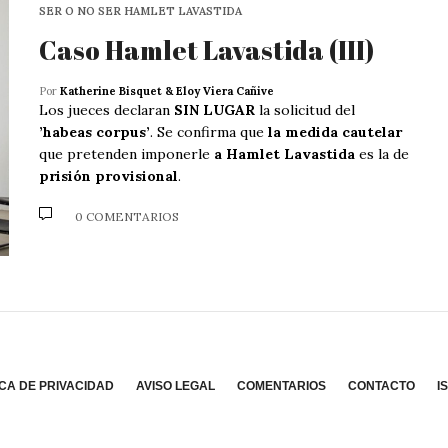
SER O NO SER HAMLET LAVASTIDA
Caso Hamlet Lavastida (III)
Por
Katherine Bisquet & Eloy Viera Cañive
Los jueces declaran
SIN LUGAR
la solicitud del
’habeas corpus’
. Se confirma que
la medida cautelar
que pretenden imponerle
a Hamlet Lavastida
es la de
prisión provisional
.
0 COMENTARIOS
ICA DE PRIVACIDAD
AVISO LEGAL
COMENTARIOS
CONTACTO
I