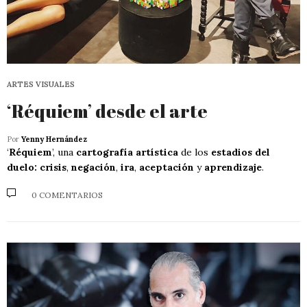
ARTES VISUALES
‘Réquiem’ desde el arte
Por
Yenny Hernández
‘
Réquiem
’, una
cartografía artística
de los
estadios del
duelo: crisis
,
negación
,
ira
,
aceptación
y
aprendizaje
.
0 COMENTARIOS