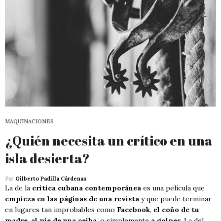
MAQUINACIONES
¿Quién necesita un crítico en una
isla desierta?
Por
Gilberto Padilla Cárdenas
La de la
crítica cubana contemporánea
es una película que
empieza en las páginas de una revista
y que puede terminar
en lugares tan improbables como
Facebook
,
el coño de tu
madre
,
al pie de una ceiba
, o simplemente
a golpes
. La del