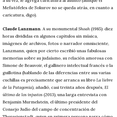
a su vez, le agrega caricatura al asunto (aunque el
Mefistófeles de Sokurov no se queda atrás, en cuanto a
caricatura, digo).
Claude Lanzmann
.
A su monumental
Shoah
(1985): diez
horas divididas en algunos capítulos sin música,
imágenes de archivos, fotos o narrador omnisciente,
Lanzmann, quien por cierto escribió unas fabulosas
memorias sobre su judaísmo, su relación amorosa con
Simone de Beauvoir, el gallinero intelectual francés o la
guillotina (hablando de las diferencias entre sus varias
cuchillas es precisamente que arranca su libro
La liebre
de la Patagonia
), añadió, casi treinta años después,
El
último de los injustos
(2013), una larga entrevista con
Benjamin Murmelstein, el último presidente del
Consejo Judío del campo de concentración de
Theresienstadt, quien en primera persona narra cómo