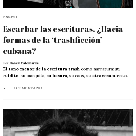
ENSAYO
Escarbar las escrituras. ¿Hacia
formas de la ‘trashficción’
cubana?
Por
Nancy Calomarde
El tono menor de la escritura trash
como narratura:
su
ruidito
, su marquita,
su basura
, su caos,
su atravesamiento
.
1 COMENTARIO